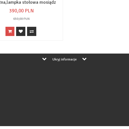
żna,lampka stołowa mosiądz
390,
00
PLN
650,00 PLN
Ukryj informacje