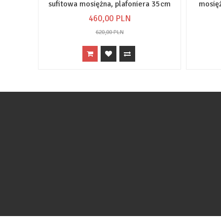
sufitowa mosiężna, plafoniera 35cm
mosię
460,
00
PLN
620,00 PLN