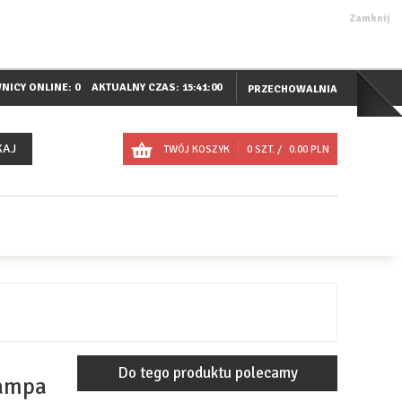
Zamknij
NICY ONLINE: 0
AKTUALNY CZAS:
15:41:01
PRZECHOWALNIA
KAJ
TWÓJ KOSZYK
0
SZT. /
0.00
PLN
Do tego produktu polecamy
lampa