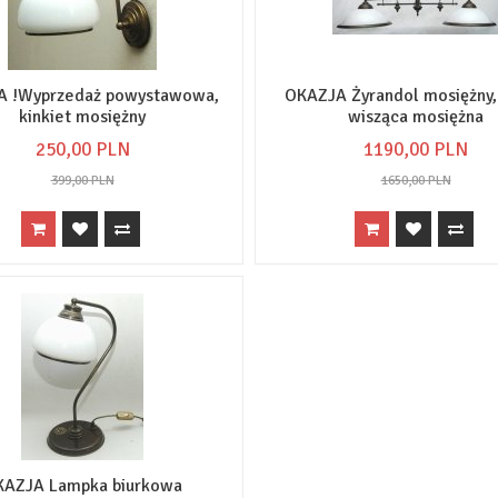
A !Wyprzedaż powystawowa,
OKAZJA Żyrandol mosiężny,
kinkiet mosiężny
wisząca mosiężna
250,
00
PLN
1190,
00
PLN
399,00 PLN
1650,00 PLN
KAZJA Lampka biurkowa