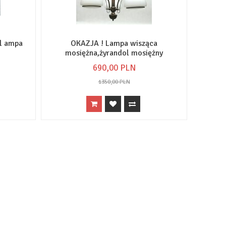
l ampa
OKAZJA ! Lampa wisząca
mosiężna,żyrandol mosiężny
690,
00
PLN
1350,00 PLN