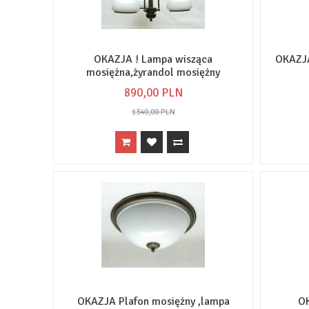
OKAZJA ! Lampa wisząca
OKAZJ
mosiężna,żyrandol mosiężny
890,
00
PLN
1340,00 PLN
OKAZJA Plafon mosiężny ,lampa
O