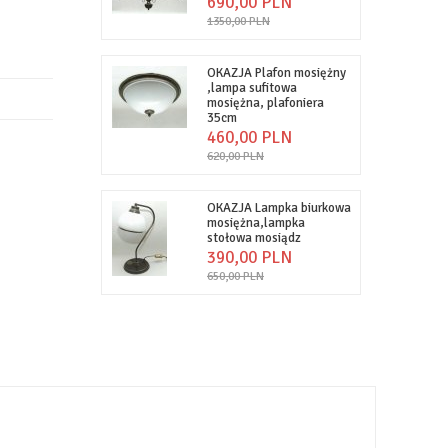
690,
00
PLN
1350,00 PLN
OKAZJA Plafon mosiężny
,lampa sufitowa
mosiężna, plafoniera
35cm
460,
00
PLN
620,00 PLN
OKAZJA Lampka biurkowa
mosiężna,lampka
stołowa mosiądz
390,
00
PLN
650,00 PLN