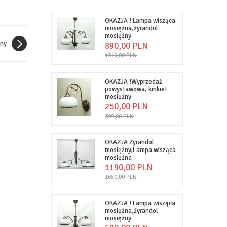
OKAZJA ! Lampa wisząca
mosiężna,żyrandol
mosiężny
ny
890,
00
PLN
1340,00 PLN
OKAZJA !Wyprzedaż
powystawowa, kinkiet
mosiężny
250,
00
PLN
399,00 PLN
OKAZJA Żyrandol
mosiężny,l ampa wisząca
mosiężna
1190,
00
PLN
1650,00 PLN
OKAZJA ! Lampa wisząca
mosiężna,żyrandol
mosiężny