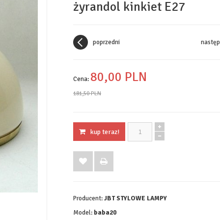
żyrandol kinkiet E27
poprzedni
następ
80,
00
PLN
Cena:
181,50 PLN
kup teraz!
Producent:
JBT STYLOWE LAMPY
Model:
baba20