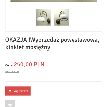
OKAZJA !Wyprzedaż powystawowa,
kinkiet mosiężny
250,
00
PLN
Cena:
399,00 PLN
kup teraz!