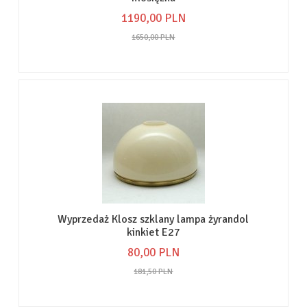
1190,
00
PLN
1650,00 PLN
Wyprzedaż Klosz szklany lampa żyrandol
kinkiet E27
80,
00
PLN
181,50 PLN