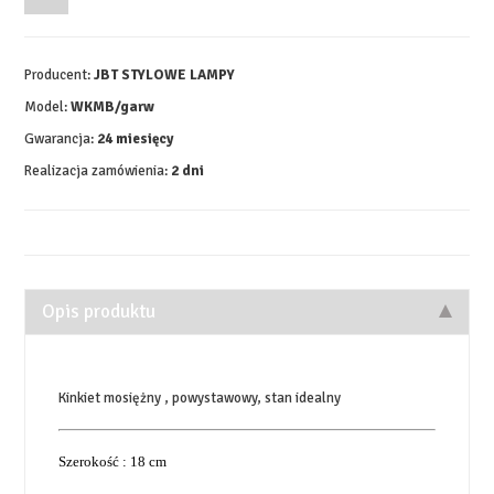
Producent:
JBT STYLOWE LAMPY
Model:
WKMB/garw
Gwarancja:
24 miesięcy
Realizacja zamówienia:
2 dni
Opis produktu
Kinkiet mosiężny , powystawowy, stan idealny
Szerokość : 18 cm