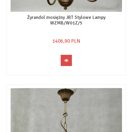
Żyrandol mosiężny JBT Stylowe Lampy
WZMB/W01Z/5
1406,
90
PLN