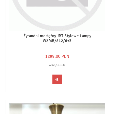
Żyrandol mosiężny JBT Stylowe Lampy
WZMB/812/6+3
1299,
00
PLN
4666,52 PLN