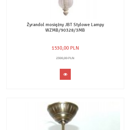
Żyrandol mosiężny JBT Stylowe Lampy
WZMB/90328/3MB
1530,
00
PLN
2300,00 PLN