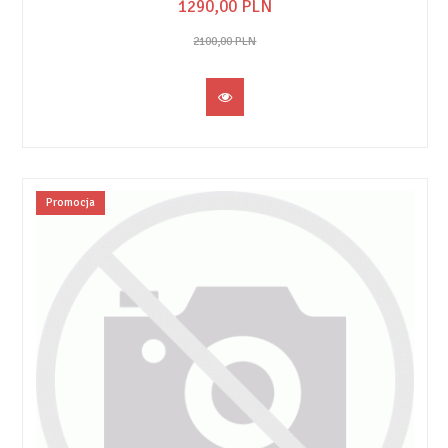
1290,
00
PLN
2100,00 PLN
Promocja