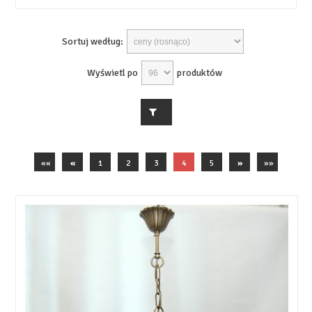
Sortuj według:
Wyświetl po
produktów
««
«
1
2
3
4
5
»
»»