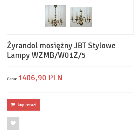
Żyrandol mosiężny JBT Stylowe
Lampy WZMB/W01Z/5
1406,
90
PLN
Cena:
kup teraz!