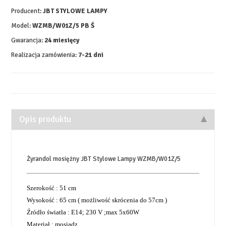
Producent:
JBT STYLOWE LAMPY
Model:
WZMB/W01Z/5 PB Ś
Gwarancja:
24 miesięcy
Realizacja zamówienia:
7-21 dni
Opis produktu
Żyrandol mosiężny JBT Stylowe Lampy WZMB/W01Z/5
Szerokość : 51 cm
Wysokość : 65 cm ( możliwość skrócenia do 57cm )
Źródło światła : E14; 230 V ;max 5x60W
Materiał : mosiądz