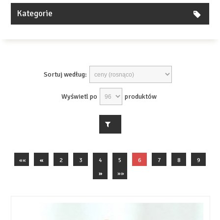
Kategorie
Sortuj według:
Wyświetl po
produktów
««
«
2
3
4
5
6
7
8
9
»
»»