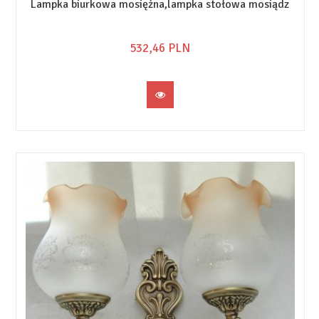
Lampka biurkowa mosiężna,lampka stołowa mosiądz
532,
46
PLN