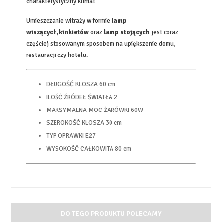
charakterystyczny klimat
Umieszczanie witraży w formie
lamp
wiszących,kinkietów
oraz
lamp stojących
jest coraz
częściej stosowanym sposobem na upiększenie domu,
restauracji czy hotelu.
DŁUGOŚĆ KLOSZA
60 cm
ILOŚĆ ŹRÓDEŁ ŚWIATŁA
2
MAKSYMALNA MOC ŻARÓWKI
60W
SZEROKOŚĆ KLOSZA
30 cm
TYP OPRAWKI
E27
WYSOKOŚĆ CAŁKOWITA
80 cm
DO TEGO PRODUKTU POLECAMY