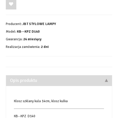
Producent:
JBT STYLOWE LAMPY
Model:
KB--KPZ D140
Gwarancja:
24 miesięcy
Realizacja zamówienia:
2 dni
Opis produktu
Klosz szklany kula 14cm, klosz kulka
KB--KPZ D140