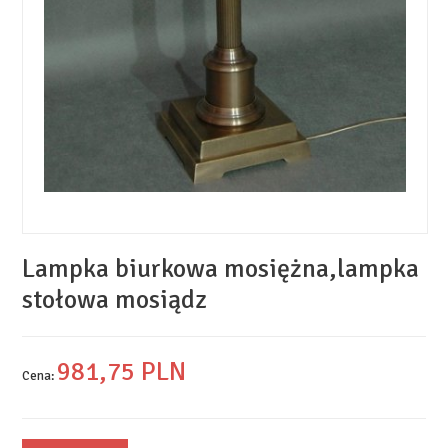
Lampka biurkowa mosiężna,lampka
stołowa mosiądz
981,
75
PLN
Cena: