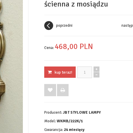
ścienna z mosiądzu
poprzedni
następ
468,
00
PLN
Cena:
kup teraz!
Producent:
JBT STYLOWE LAMPY
Model:
WKMB/222K/1
Gwarancja:
24 miesięcy